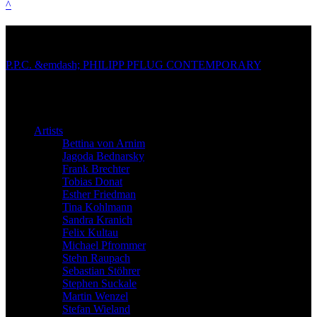
^
Site navigation
P.P.C. &emdash; PHILIPP PFLUG CONTEMPORARY
Artists
Bettina von Arnim
Jagoda Bednarsky
Frank Brechter
Tobias Donat
Esther Friedman
Tina Kohlmann
Sandra Kranich
Felix Kultau
Michael Pfrommer
Stehn Raupach
Sebastian Stöhrer
Stephen Suckale
Martin Wenzel
Stefan Wieland