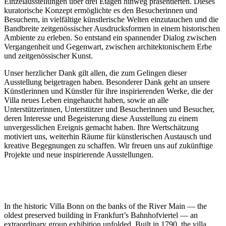
Einzelausstellungen über drei Etagen hinweg präsentierten. Dieses
kuratorische Konzept ermöglichte es den Besucherinnen und
Besuchern, in vielfältige künstlerische Welten einzutauchen und die
Bandbreite zeitgenössischer Ausdrucksformen in einem historischen
Ambiente zu erleben. So entstand ein spannender Dialog zwischen
Vergangenheit und Gegenwart, zwischen architektonischem Erbe
und zeitgenössischer Kunst.
Unser herzlicher Dank gilt allen, die zum Gelingen dieser
Ausstellung beigetragen haben. Besonderer Dank geht an unsere
Künstlerinnen und Künstler für ihre inspirierenden Werke, die der
Villa neues Leben eingehaucht haben, sowie an alle
Unterstützerinnen, Unterstützer und Besucherinnen und Besucher,
deren Interesse und Begeisterung diese Ausstellung zu einem
unvergesslichen Ereignis gemacht haben. Ihre Wertschätzung
motiviert uns, weiterhin Räume für künstlerischen Austausch und
kreative Begegnungen zu schaffen. Wir freuen uns auf zukünftige
Projekte und neue inspirierende Ausstellungen.
In the historic Villa Bonn on the banks of the River Main — the
oldest preserved building in Frankfurt’s Bahnhofviertel — an
extraordinary group exhibition unfolded. Built in 1790, the villa