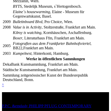
Mezzanin, Wien.
BYTS
, Stedelijk Museum, s`Hertogenbosch.
Elaine´s housewarming
, Elaine - Museum für
Gegenwartskunst, Basel.
2009
Bulletinboard Blvd
, Pro Choice, Wien.
2008
Value is in Activity
, Stoltzestraße, Frankfurt am Main.
Kilroy is watching
, Kornhäuschen, Aschaffenburg.
Boxer
, Literaturhaus Ffm, Frankfurt am Main.
Fotografien aus dem Frankfurter Bahnhofsviertel
,
2005
BB22,Frankfurt am Main.
2003
Kumpelnest
, Hinterkonti, Hamburg.
Werke in öffentlichen Sammlungen
DekaBank Kunstsammlung, Frankfurt am Main.
Städtische Kunstsammlung, Frankfurt am Main.
Sammlung zeitgenössischer Kunst der Bundesrepublik
Deutschland, Bonn.
^
Site navigation
P.P.C. &emdash; PHILIPP PFLUG CONTEMPORARY