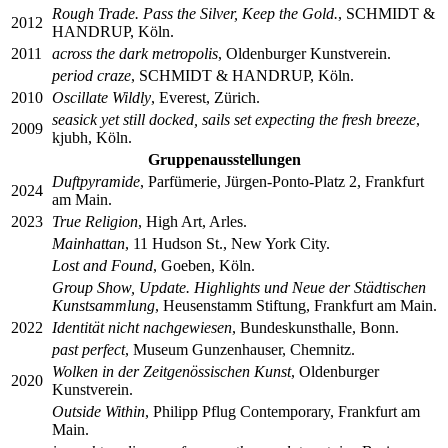
Rough Trade. Pass the Silver, Keep the Gold.
, SCHMIDT &
2012
HANDRUP, Köln.
2011
across the dark metropolis
, Oldenburger Kunstverein.
period craze
, SCHMIDT & HANDRUP, Köln.
2010
Oscillate Wildly
, Everest, Zürich.
seasick yet still docked, sails set expecting the fresh breeze
,
2009
kjubh, Köln.
Gruppenausstellungen
Duftpyramide
, Parfümerie, Jürgen-Ponto-Platz 2, Frankfurt
2024
am Main.
2023
True Religion
, High Art, Arles.
Mainhattan
, 11 Hudson St., New York City.
Lost and Found
, Goeben, Köln.
Group Show, Update. Highlights und Neue der Städtischen
Kunstsammlung
, Heusenstamm Stiftung, Frankfurt am Main.
2022
Identität nicht nachgewiesen
, Bundeskunsthalle, Bonn.
past perfect
, Museum Gunzenhauser, Chemnitz.
Wolken in der Zeitgenössischen Kunst
, Oldenburger
2020
Kunstverein.
Outside Within
, Philipp Pflug Contemporary, Frankfurt am
Main.