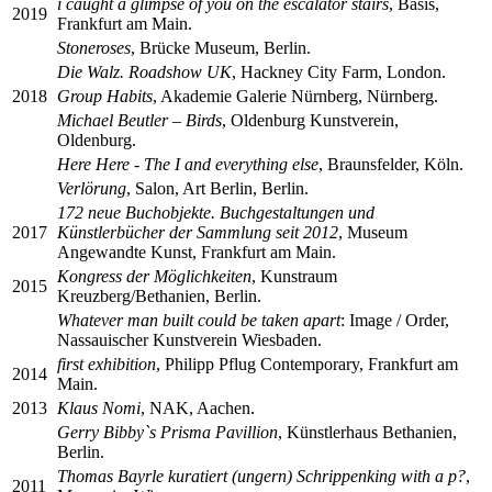
i caught a glimpse of you on the escalator stairs
, Basis,
2019
Frankfurt am Main.
Stoneroses
, Brücke Museum, Berlin.
Die Walz. Roadshow UK
, Hackney City Farm, London.
2018
Group Habits
, Akademie Galerie Nürnberg, Nürnberg.
Michael Beutler – Birds
, Oldenburg Kunstverein,
Oldenburg.
Here Here - The I and everything else
, Braunsfelder, Köln.
Verlörung
, Salon, Art Berlin, Berlin.
172 neue Buchobjekte. Buchgestaltungen und
2017
Künstlerbücher der Sammlung seit 2012
, Museum
Angewandte Kunst, Frankfurt am Main.
Kongress der Möglichkeiten
, Kunstraum
2015
Kreuzberg/Bethanien, Berlin.
Whatever man built could be taken apart
: Image / Order,
Nassauischer Kunstverein Wiesbaden.
first exhibition
, Philipp Pflug Contemporary, Frankfurt am
2014
Main.
2013
Klaus Nomi
, NAK, Aachen.
Gerry Bibby`s Prisma Pavillion
, Künstlerhaus Bethanien,
Berlin.
Thomas Bayrle kuratiert (ungern) Schrippenking with a p?
,
2011