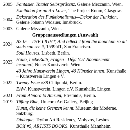
2005
Fantasien Totaler Selbstpräsenz
, Galerie Mezzanin, Wien.
Exhibition for an Art Lover
, The Project Room, Glasgow.
Dekoration des Funktionalismus—Dekor der Funktion
,
2004
Galerie Johann Widauer, Innsbruck.
2003
Galerie Mezzanin, Wien.
Gruppenausstellungen (Auswahl)
AS IF – THE LIGHT, And reflect it from the mountain so all
2024
souls can see it
, 1599fdT, San Francisco.
Soul Houses
, Lisbeth, Berlin.
Hallo, LiebeRuth, Fragen - Déja Vu? Abonnement
2023
inconnu!
, Neuer Kunstverein Wien.
40 Jahre Kunstverein Lingen, 40 Künstler innen
, Kunsthalle
– Kunstverein Lingen e.V.
2022
Twenty Issue #38
Cittipunkt, Berlin.
EAW
, Kunstverein, Lingen e.V. Kunsthalle, Lingen.
2021
From Almora to Amrum
, Efremidis, Berlin.
2019
Tiffany Blue
, Unicorn Art Gallery, Beijing.
Kunst, die keine Grenzen kennt
, Museum der Moderne,
Salzburg.
Dialogue
, Tryfon Art Residency, Molyvos, Lesbos.
BOX #5, ARTISTS BOOKS
, Kunsthalle Mannheim.