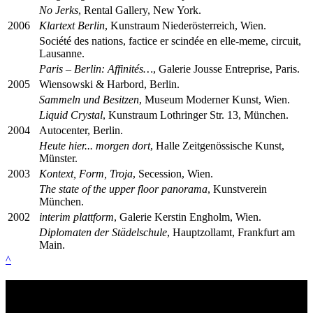
No Jerks
, Rental Gallery, New York.
2006
Klartext Berlin
, Kunstraum Niederösterreich, Wien.
Société des nations, factice er scindée en elle-meme, circuit,
Lausanne.
Paris – Berlin: Affinités…
, Galerie Jousse Entreprise, Paris.
2005
Wiensowski & Harbord, Berlin.
Sammeln und Besitzen
, Museum Moderner Kunst, Wien.
Liquid Crystal
, Kunstraum Lothringer Str. 13, München.
2004
Autocenter, Berlin.
Heute hier... morgen dort
, Halle Zeitgenössische Kunst,
Münster.
2003
Kontext, Form, Troja
, Secession, Wien.
The state of the upper floor panorama
, Kunstverein
München.
2002
interim plattform
, Galerie Kerstin Engholm, Wien.
Diplomaten der Städelschule
, Hauptzollamt, Frankfurt am
Main.
^
Site navigation