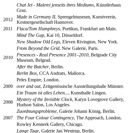
Chat Jet - Malerei jenseits ihres Mediums
, Künstlerhaus
Graz.
Made in Germany II
, Sprengelmuseum, Kunstverein,
2012
Kestnergesellschaft Hannover.
2011
Flaca/Tom Humphreys
, Portikus, Frankfurt am Main.
Mind The Gap
, Kai 10, Düsseldorf.
New Shadow Old Legs
, Eleven Rivington, New York.
From Beyond the Grid
, New Galerie, Paris.
Presences - Real Presence 2001–2010
, Belgrade City
2010
Museum, Belgrad.
After the Butcher
, Berlin.
Berlin Box
, CCA Andratx, Mallorca.
Peles Empire, London.
2009
over and out
, Zeitgenössische Ausstellungshalle Münster.
Ein Traum ist alles Leben...
, Kunsthalle Lingen.
Mystery of the Invisible Clock
, Karyn Lovegrove Gallery,
2008
Hudson Salon, Los Angeles.
Zuordnungsprobleme
, Galerie Johann König, Berlin.
2007
The Four Colour Contingency
, The Approach, London.
Rowley Kennerk Gallery, Chicago.
Lange Tage
, Galerie Jan Wentrup, Berlin.