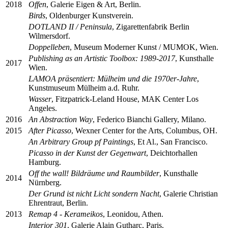
2018
Offen
, Galerie Eigen & Art, Berlin.
Birds
, Oldenburger Kunstverein.
DOTLAND II / Peninsula
, Zigarettenfabrik Berlin
Wilmersdorf.
Doppelleben
, Museum Moderner Kunst / MUMOK, Wien.
Publishing as an Artistic Toolbox: 1989-2017
, Kunsthalle
2017
Wien.
LAMOA präsentiert: Mülheim und die 1970er-Jahre
,
Kunstmuseum Mülheim a.d. Ruhr.
Wasser
, Fitzpatrick-Leland House, MAK Center Los
Angeles.
2016
An Abstraction Way
, Federico Bianchi Gallery, Milano.
2015
After Picasso
, Wexner Center for the Arts, Columbus, OH.
An Arbitrary Group pf Paintings
, Et Al., San Francisco.
Picasso in der Kunst der Gegenwart
, Deichtorhallen
Hamburg.
Off the wall! Bildräume und Raumbilder
, Kunsthalle
2014
Nürnberg.
Der Grund ist nicht Licht sondern Nacht
, Galerie Christian
Ehrentraut, Berlin.
2013
Remap 4 - Kerameikos
, Leonidou, Athen.
Interior 301
, Galerie Alain Gutharc, Paris.