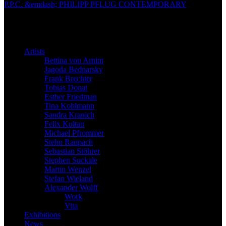
P.P.C. &emdash; PHILIPP PFLUG CONTEMPORARY
Artists
Bettina von Arnim
Jagoda Bednarsky
Frank Brechter
Tobias Donat
Esther Friedman
Tina Kohlmann
Sandra Kranich
Felix Kultau
Michael Pfrommer
Stehn Raupach
Sebastian Stöhrer
Stephen Suckale
Martin Wenzel
Stefan Wieland
Alexander Wolff
Work
Vita
Exhibitions
News